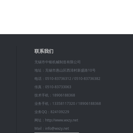
联系我们
无锡市中银机械制造有限公司
地址：无锡市惠山区西漳村新盛路10号
电话：0510-83736312 / 0510-83736382
传真：0510-83733063
技术手机：18906188368
业务手机：13358117320 / 18906188368
业务QQ：824109229
网址：http://www.wxzy.net
Mail：info@wxzy.net