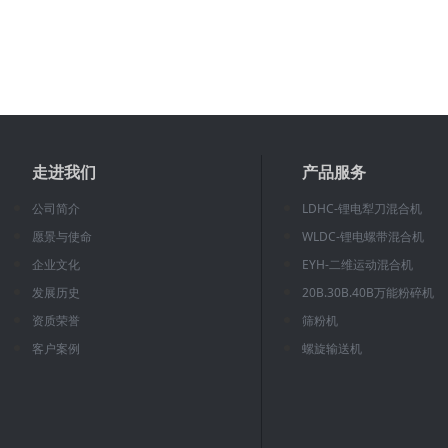
走进我们
产品服务
公司简介
LDHC-锂电犁刀混合机
愿景与使命
WLDC-锂电螺带混合机
企业文化
EYH-二维运动混合机
发展历史
20B.30B.40B万能粉碎机
资质荣誉
筛粉机
客户案例
螺旋输送机