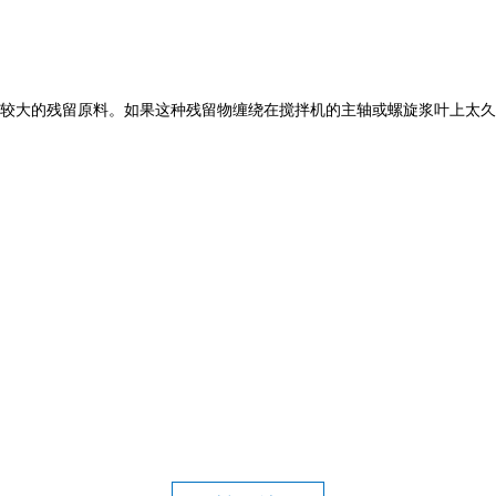
较大的残留原料。如果这种残留物缠绕在搅拌机的主轴或螺旋浆叶上太久