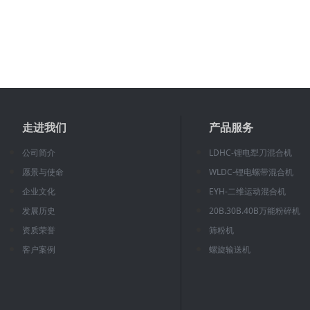
走进我们
产品服务
公司简介
LDHC-锂电犁刀混合机
愿景与使命
WLDC-锂电螺带混合机
企业文化
EYH-二维运动混合机
发展历史
20B.30B.40B万能粉碎机
资质荣誉
筛粉机
客户案例
螺旋输送机