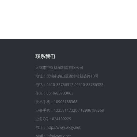
联系我们
无锡市中银机械制造有限公司
地址：无锡市惠山区西漳村新盛路10号
电话：0510-83736312 / 0510-83736382
传真：0510-83733063
技术手机：18906188368
业务手机：13358117320 / 18906188368
业务QQ：824109229
网址：http://www.wxzy.net
Mail：info@wxzy.net