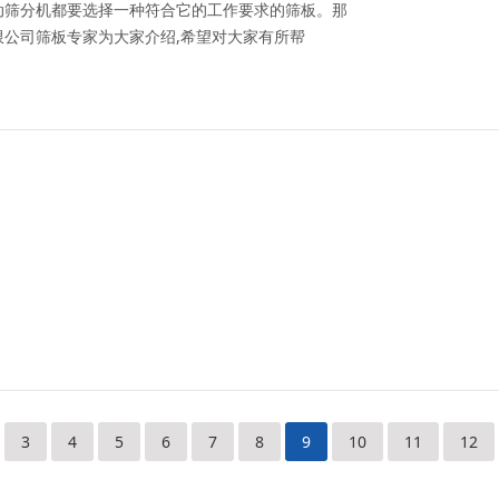
动筛分机都要选择一种符合它的工作要求的筛板。那
公司筛板专家为大家介绍,希望对大家有所帮
3
4
5
6
7
8
9
10
11
12