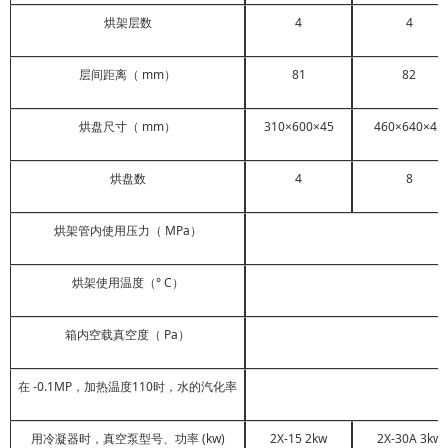
烘架层数
4
4
层间距离（ mm）
81
82
烘盘尺寸（ mm）
310×600×45
460×640×45
烘盘数
4
8
烘架管内使用压力（ MPa）
烘架使用温度（° C）
箱内空载真空度（ Pa）
在 -0.1MP，加热温度110时，水的汽化率
用冷凝器时，真空泵型号、功率 (kw)
2X-15 2kw
2X-30A 3kw